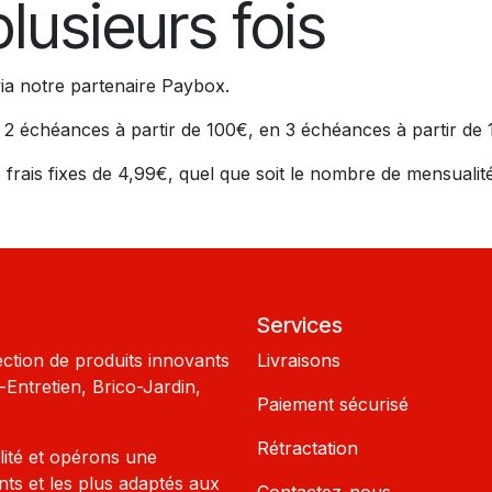
lusieurs fois
via notre partenaire Paybox.
en 2 échéances à partir de 100€, en 3 échéances à partir d
frais fixes de 4,99€, quel que soit le nombre de mensualité
Services
ection de produits innovants
Livraisons
Entretien, Brico-Jardin,
Paiement sécurisé
Rétractation
lité et opérons une
nts et les plus adaptés aux