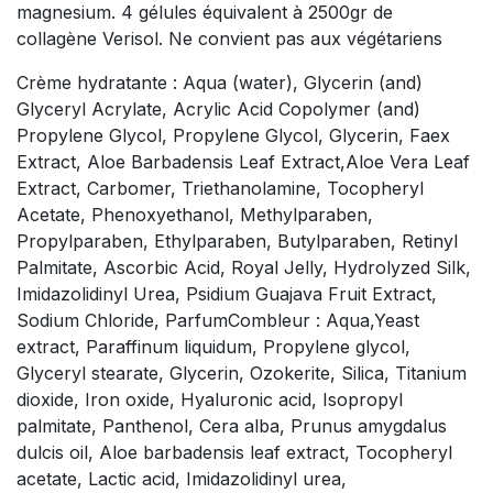
magnesium. 4 gélules équivalent à 2500gr de
collagène Verisol. Ne convient pas aux végétariens
Crème hydratante : Aqua (water), Glycerin (and)
Glyceryl Acrylate, Acrylic Acid Copolymer (and)
Propylene Glycol, Propylene Glycol, Glycerin, Faex
Extract, Aloe Barbadensis Leaf Extract,Aloe Vera Leaf
Extract, Carbomer, Triethanolamine, Tocopheryl
Acetate, Phenoxyethanol, Methylparaben,
Propylparaben, Ethylparaben, Butylparaben, Retinyl
Palmitate, Ascorbic Acid, Royal Jelly, Hydrolyzed Silk,
Imidazolidinyl Urea, Psidium Guajava Fruit Extract,
Sodium Chloride, ParfumCombleur : Aqua,Yeast
extract, Paraffinum liquidum, Propylene glycol,
Glyceryl stearate, Glycerin, Ozokerite, Silica, Titanium
dioxide, Iron oxide, Hyaluronic acid, Isopropyl
palmitate, Panthenol, Cera alba, Prunus amygdalus
dulcis oil, Aloe barbadensis leaf extract, Tocopheryl
acetate, Lactic acid, Imidazolidinyl urea,