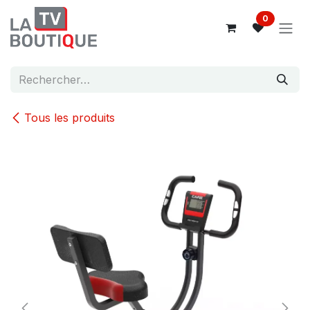
Se rendre au contenu
0
Tous les produits