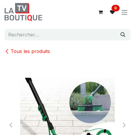
Se rendre au contenu
0
Tous les produits