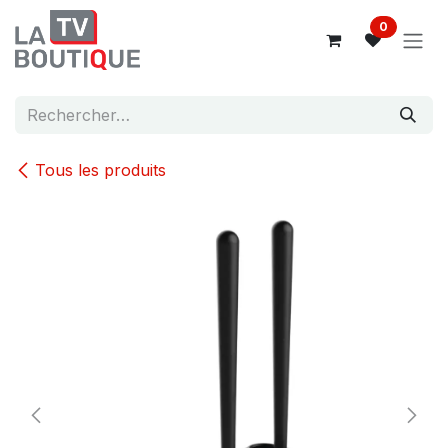
Se rendre au contenu
0
Tous les produits