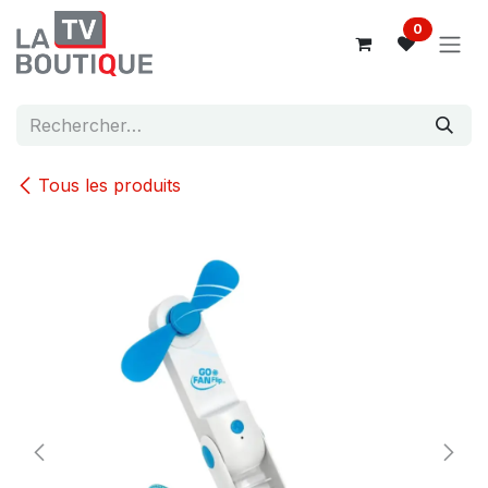
Se rendre au contenu
0
Tous les produits