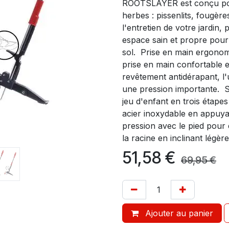
ROOTSLAYER est conçu pou
herbes : pissenlits, fougère
l'entretien de votre jardin,
espace sain et propre pour 
sol. Prise en main ergono
prise en main confortable et
revêtement antidérapant, l'
une pression importante. Si
jeu d'enfant en trois éta
acier inoxydable en appu
pression avec le pied pour
la racine en inclinant légère
51,58
€
69,95
€
Ajouter au panier