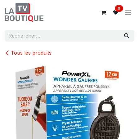
Se rendre au contenu
0
Tous les produits