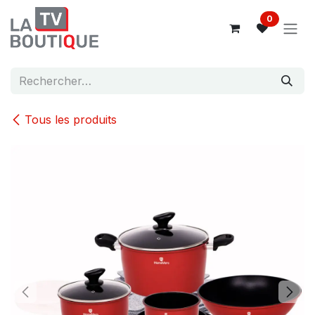
Se rendre au contenu
0
Tous les produits