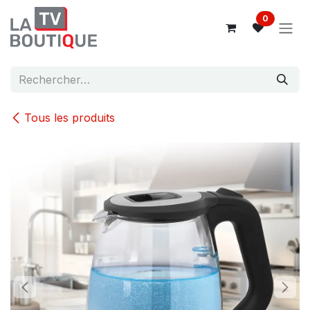
Se rendre au contenu
0
Tous les produits