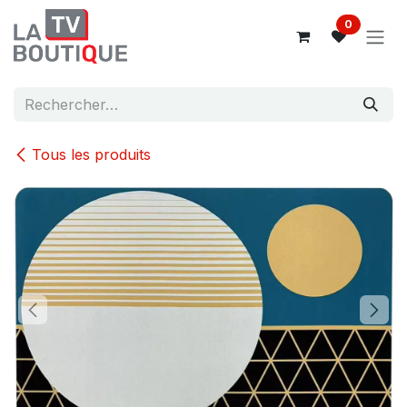
Se rendre au contenu
0
Tous les produits