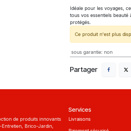
Idéale pour les voyages, ce
tous vos essentiels beauté 
protégés.
Ce produit n'est plus disp
sous garantie
:
non
Partager
Services
ection de produits innovants
Livraisons
Entretien, Brico-Jardin,
Paiement sécurisé