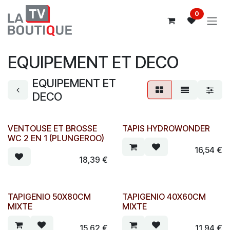
Se rendre au contenu
0
EQUIPEMENT ET DECO
EQUIPEMENT ET
DECO
VENTOUSE ET BROSSE
TAPIS HYDROWONDER
WC 2 EN 1 (PLUNGEROO)
16,54
€
18,39
€
TAPIGENIO 50X80CM
TAPIGENIO 40X60CM
MIXTE
MIXTE
15,62
€
11,94
€