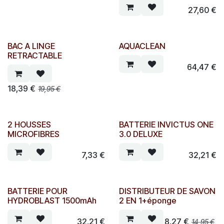
27,60
€
BAC A LINGE
AQUACLEAN
RETRACTABLE
64,47
€
18,39
€
19,95
€
2 HOUSSES
BATTERIE INVICTUS ONE
MICROFIBRES
3.0 DELUXE
7,33
€
32,21
€
BATTERIE POUR
DISTRIBUTEUR DE SAVON
HYDROBLAST 1500mAh
2 EN 1+éponge
32,21
€
8,27
€
14,95
€